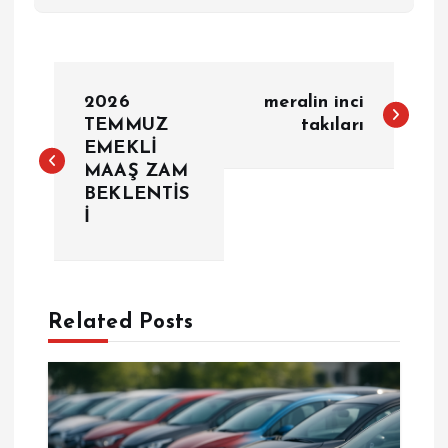
Y
2026
meralin inci
a
TEMMUZ
takıları
EMEKLİ
MAAŞ ZAM
z
BEKLENTİS
İ
ı
g
e
Related Posts
z
i