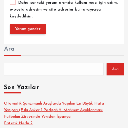
Daha sonraki yorumlarımda kullanılması için adım,
e-posta adresim ve site adresim bu tarayıcıya
kaydedilsin.
Ara
Ara
Son Yazılar
Otomatik Şanzımanlı Araçlarda Yapılan En Büyük Hata
Yeniçeri (Eski Asker ) Padişah 2. Mahmut Ayaklanması
Futbolun Zirvesinde Yeniden İspanya
Patetik Nedir ?