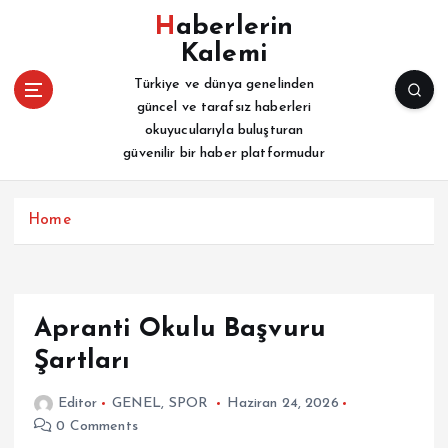
İ
Haberlerin
ç
Kalemi
e
r
Türkiye ve dünya genelinden
i
güncel ve tarafsız haberleri
ğ
okuyucularıyla buluşturan
e
güvenilir bir haber platformudur
a
t
l
Home
a
Apranti Okulu Başvuru
Şartları
Editor
GENEL
,
SPOR
Haziran 24, 2026
0 Comments