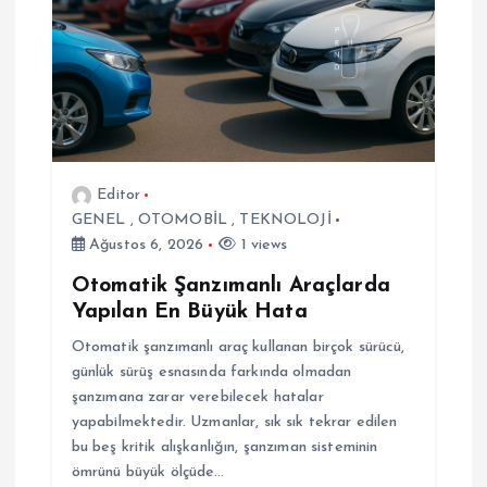
n
m
e
s
Editor
GENEL
,
OTOMOBİL
,
TEKNOLOJİ
i
Ağustos 6, 2026
1 views
Otomatik Şanzımanlı Araçlarda
Yapılan En Büyük Hata
Otomatik şanzımanlı araç kullanan birçok sürücü,
günlük sürüş esnasında farkında olmadan
şanzımana zarar verebilecek hatalar
yapabilmektedir. Uzmanlar, sık sık tekrar edilen
bu beş kritik alışkanlığın, şanzıman sisteminin
ömrünü büyük ölçüde…