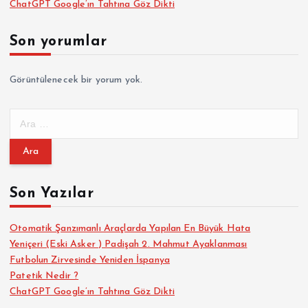
ChatGPT Google’ın Tahtına Göz Dikti
Son yorumlar
Görüntülenecek bir yorum yok.
A
r
a
m
a
Son Yazılar
:
Otomatik Şanzımanlı Araçlarda Yapılan En Büyük Hata
Yeniçeri (Eski Asker ) Padişah 2. Mahmut Ayaklanması
Futbolun Zirvesinde Yeniden İspanya
Patetik Nedir ?
ChatGPT Google’ın Tahtına Göz Dikti