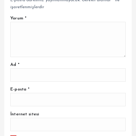
E-posta adresiniz yayınlanmayacak.
Gerekli alanlar
*
ile
işaretlenmişlerdir
Yorum
*
Ad
*
E-posta
*
İnternet sitesi