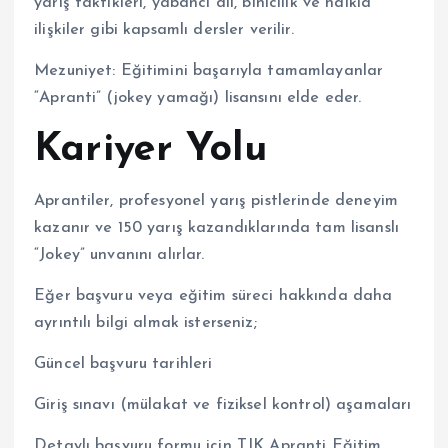
yarış taktikleri, yabancı dil, binicilik ve halkla
ilişkiler gibi kapsamlı dersler verilir.
Mezuniyet: Eğitimini başarıyla tamamlayanlar
“Apranti” (jokey yamağı) lisansını elde eder.
Kariyer Yolu
Aprantiler, profesyonel yarış pistlerinde deneyim
kazanır ve 150 yarış kazandıklarında tam lisanslı
“Jokey” unvanını alırlar.
Eğer başvuru veya eğitim süreci hakkında daha
ayrıntılı bilgi almak isterseniz;
Güncel başvuru tarihleri
Giriş sınavı (mülakat ve fiziksel kontrol) aşamaları
Detaylı başvuru formu için TJK Apranti Eğitim