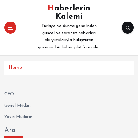
İ
Haberlerin
ç
Kalemi
e
r
Türkiye ve dünya genelinden
i
güncel ve tarafsız haberleri
ğ
okuyucularıyla buluşturan
e
güvenilir bir haber platformudur
a
t
l
Home
a
CEO :
Genel Müdür:
Yayın Müdürü:
Ara