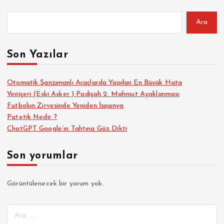
Ara
Son Yazılar
Otomatik Şanzımanlı Araçlarda Yapılan En Büyük Hata
Yeniçeri (Eski Asker ) Padişah 2. Mahmut Ayaklanması
Futbolun Zirvesinde Yeniden İspanya
Patetik Nedir ?
ChatGPT Google’ın Tahtına Göz Dikti
Son yorumlar
Görüntülenecek bir yorum yok.
A
r