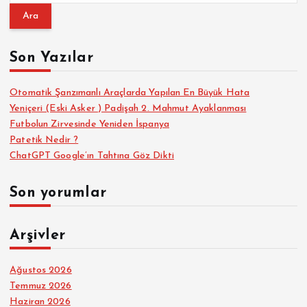
a
m
a
Son Yazılar
:
Otomatik Şanzımanlı Araçlarda Yapılan En Büyük Hata
Yeniçeri (Eski Asker ) Padişah 2. Mahmut Ayaklanması
Futbolun Zirvesinde Yeniden İspanya
Patetik Nedir ?
ChatGPT Google’ın Tahtına Göz Dikti
Son yorumlar
Arşivler
Ağustos 2026
Temmuz 2026
Haziran 2026