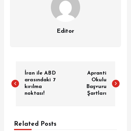
Editor
Y
İran ile ABD
Apranti
a
arasındaki 7
Okulu
kırılma
Başvuru
noktası!
Şartları
z
ı
g
Related Posts