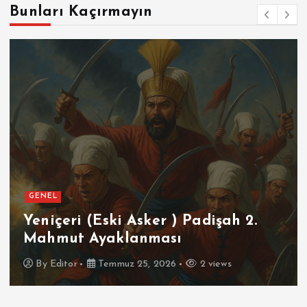
Bunları Kaçırmayın
GENEL
SPOR
Futbolun Zirvesinde Yeniden
İspanya
By
Editor
Temmuz 16, 2026
3 views