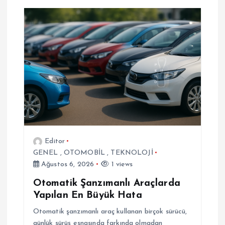
e
z
i
n
m
e
Editor
GENEL
,
OTOMOBİL
,
TEKNOLOJİ
s
Ağustos 6, 2026
1 views
i
Otomatik Şanzımanlı Araçlarda
Yapılan En Büyük Hata
Otomatik şanzımanlı araç kullanan birçok sürücü,
günlük sürüş esnasında farkında olmadan