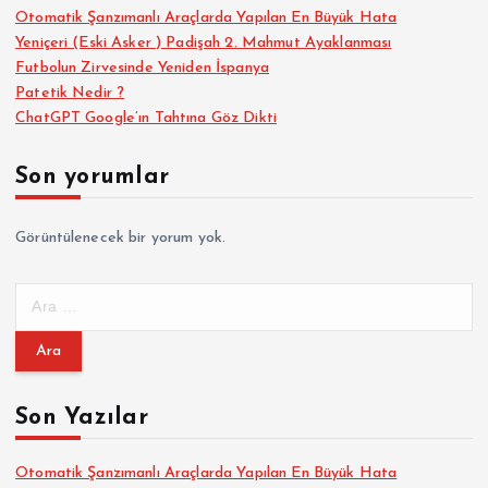
Otomatik Şanzımanlı Araçlarda Yapılan En Büyük Hata
Yeniçeri (Eski Asker ) Padişah 2. Mahmut Ayaklanması
Futbolun Zirvesinde Yeniden İspanya
Patetik Nedir ?
ChatGPT Google’ın Tahtına Göz Dikti
Son yorumlar
Görüntülenecek bir yorum yok.
A
r
a
m
a
Son Yazılar
:
Otomatik Şanzımanlı Araçlarda Yapılan En Büyük Hata