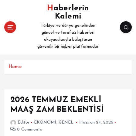
İ
Haberlerin
ç
Kalemi
e
r
Türkiye ve dünya genelinden
i
güncel ve tarafsız haberleri
ğ
okuyucularıyla buluşturan
e
güvenilir bir haber platformudur
a
t
l
Home
a
2026 TEMMUZ EMEKLİ
MAAŞ ZAM BEKLENTİSİ
Editor
EKONOMİ
,
GENEL
Haziran 24, 2026
0 Comments