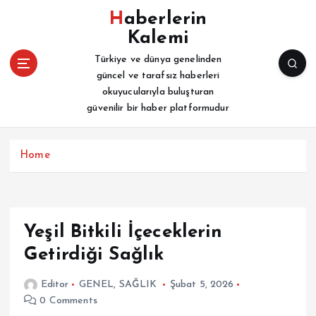
İ
Haberlerin
ç
Kalemi
e
r
Türkiye ve dünya genelinden
i
güncel ve tarafsız haberleri
ğ
okuyucularıyla buluşturan
e
güvenilir bir haber platformudur
a
t
l
Home
a
Yeşil Bitkili İçeceklerin
Getirdiği Sağlık
Editor
GENEL
,
SAĞLIK
Şubat 5, 2026
0 Comments