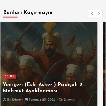
Bunları Kaçırmayın
GENEL
SPOR
Futbolun Zirvesinde Yeniden
İspanya
By
Editor
Temmuz 16, 2026
3 views