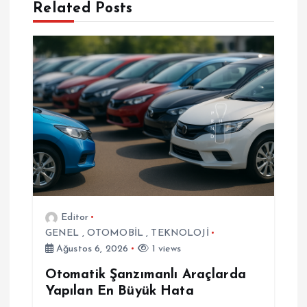
Related Posts
i
n
m
e
s
i
Editor
GENEL
,
OTOMOBİL
,
TEKNOLOJİ
Ağustos 6, 2026
1 views
Otomatik Şanzımanlı Araçlarda
Yapılan En Büyük Hata