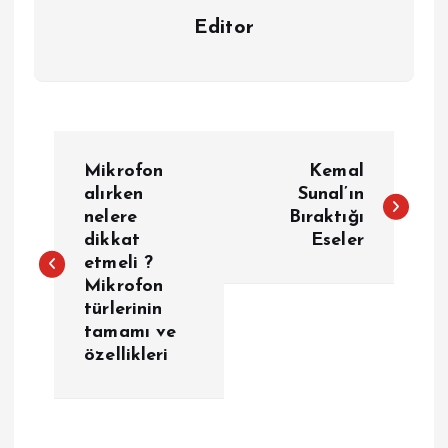
Editor
Y
Mikrofon
Kemal
a
alırken
Sunal’ın
nelere
Bıraktığı
dikkat
Eseler
z
etmeli ?
Mikrofon
ı
türlerinin
tamamı ve
g
özellikleri
e
z