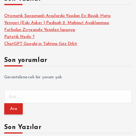
Otomatik Şanzımanlı Araçlarda Yapılan En Büyük Hata
Yeniçeri (Eski Asker ) Padişah 2. Mahmut Ayaklanması
Futbolun Zirvesinde Yeniden İspanya
Patetik Nedir ?
ChatGPT Google’ın Tahtına Göz Dikti
Son yorumlar
Görüntülenecek bir yorum yok.
A
r
a
m
a
Son Yazılar
: