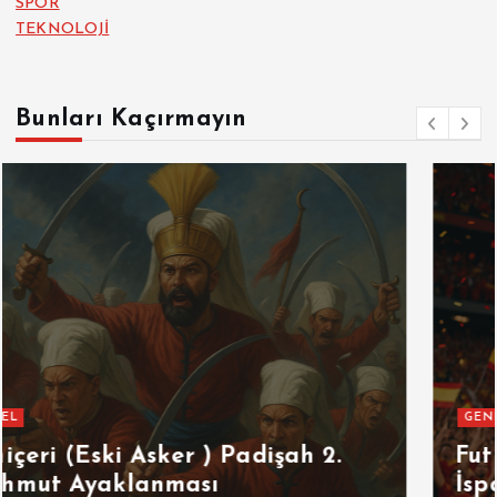
SPOR
TEKNOLOJİ
Bunları Kaçırmayın
GENEL
SPOR
Futbolun Zirvesinde Yeniden
İspanya