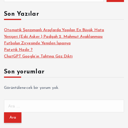
Son Yazılar
Otomatik Şanzımanlı Araçlarda Yapılan En Büyük Hata
Yeniçeri (Eski Asker ) Padişah 2. Mahmut Ayaklanması
Futbolun Zirvesinde Yeniden İspanya
Patetik Nedir ?
ChatGPT Google’ın Tahtına Göz Dikti
Son yorumlar
Görüntülenecek bir yorum yok.
A
r
a
m