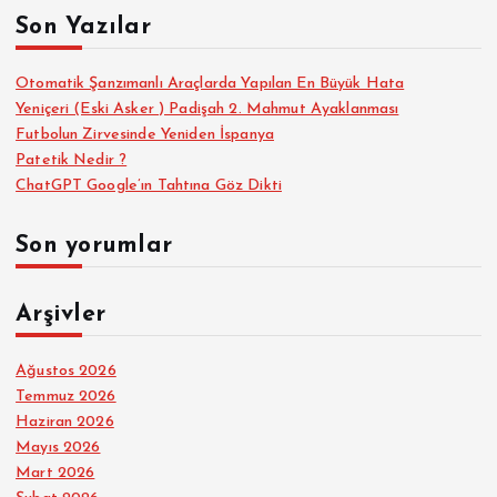
a
Son Yazılar
:
Otomatik Şanzımanlı Araçlarda Yapılan En Büyük Hata
Yeniçeri (Eski Asker ) Padişah 2. Mahmut Ayaklanması
Futbolun Zirvesinde Yeniden İspanya
Patetik Nedir ?
ChatGPT Google’ın Tahtına Göz Dikti
Son yorumlar
Arşivler
Ağustos 2026
Temmuz 2026
Haziran 2026
Mayıs 2026
Mart 2026