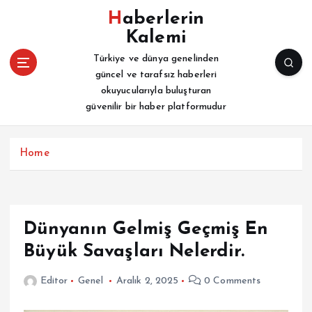
İ
Haberlerin
ç
Kalemi
e
r
Türkiye ve dünya genelinden
i
güncel ve tarafsız haberleri
ğ
okuyucularıyla buluşturan
e
güvenilir bir haber platformudur
a
t
l
Home
a
Dünyanın Gelmiş Geçmiş En
Büyük Savaşları Nelerdir.
Editor
Genel
Aralık 2, 2025
0 Comments