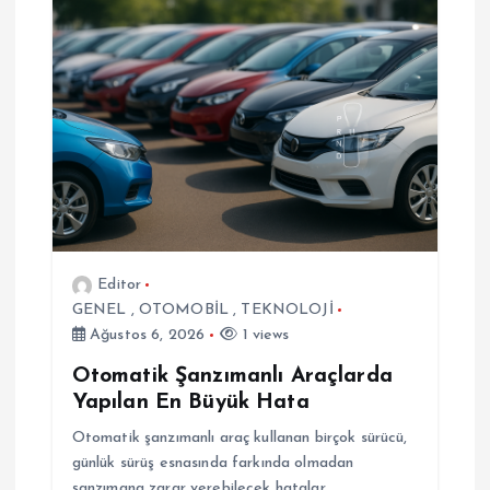
e
z
i
n
m
e
Editor
GENEL
,
OTOMOBİL
,
TEKNOLOJİ
s
Ağustos 6, 2026
1 views
i
Otomatik Şanzımanlı Araçlarda
Yapılan En Büyük Hata
Otomatik şanzımanlı araç kullanan birçok sürücü,
günlük sürüş esnasında farkında olmadan
şanzımana zarar verebilecek hatalar