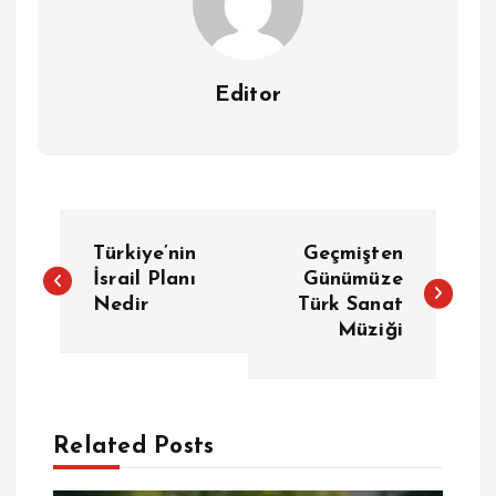
Editor
Y
Türkiye’nin
Geçmişten
a
İsrail Planı
Günümüze
Nedir
Türk Sanat
Müziği
z
ı
g
Related Posts