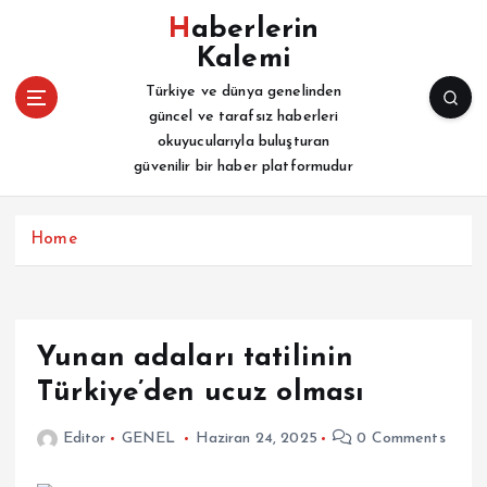
İ
Haberlerin
ç
Kalemi
e
r
Türkiye ve dünya genelinden
i
güncel ve tarafsız haberleri
ğ
okuyucularıyla buluşturan
e
güvenilir bir haber platformudur
a
t
l
Home
a
Yunan adaları tatilinin
Türkiye’den ucuz olması
Editor
GENEL
Haziran 24, 2025
0 Comments