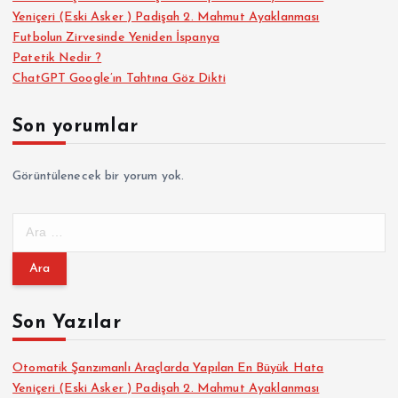
Yeniçeri (Eski Asker ) Padişah 2. Mahmut Ayaklanması
Futbolun Zirvesinde Yeniden İspanya
Patetik Nedir ?
ChatGPT Google’ın Tahtına Göz Dikti
Son yorumlar
Görüntülenecek bir yorum yok.
A
r
a
m
a
Son Yazılar
:
Otomatik Şanzımanlı Araçlarda Yapılan En Büyük Hata
Yeniçeri (Eski Asker ) Padişah 2. Mahmut Ayaklanması