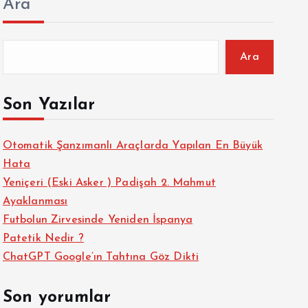
Ara
Ara
Son Yazılar
Otomatik Şanzımanlı Araçlarda Yapılan En Büyük
Hata
Yeniçeri (Eski Asker ) Padişah 2. Mahmut
Ayaklanması
Futbolun Zirvesinde Yeniden İspanya
Patetik Nedir ?
ChatGPT Google’ın Tahtına Göz Dikti
Son yorumlar