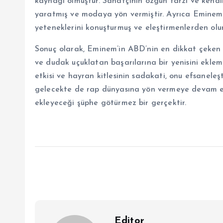
kaynağı olmuştur. Sanatçının özgün tarzı ve kendin
yaratmış ve modaya yön vermiştir. Ayrıca Eminem,
yeteneklerini konuşturmuş ve eleştirmenlerden oluml
Sonuç olarak, Eminem’in ABD’nin en dikkat çeken r
ve dudak uçuklatan başarılarına bir yenisini ekle
etkisi ve hayran kitlesinin sadakati, onu efsanele
gelecekte de rap dünyasına yön vermeye devam ede
ekleyeceği şüphe götürmez bir gerçektir.
Editor