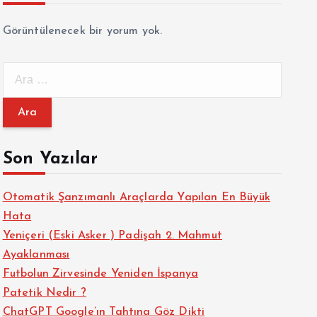
Görüntülenecek bir yorum yok.
A
r
a
m
a
Son Yazılar
:
Otomatik Şanzımanlı Araçlarda Yapılan En Büyük
Hata
Yeniçeri (Eski Asker ) Padişah 2. Mahmut
Ayaklanması
Futbolun Zirvesinde Yeniden İspanya
Patetik Nedir ?
ChatGPT Google’ın Tahtına Göz Dikti