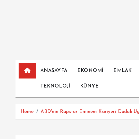
İ
ç
e
r
i
ğ
e
a
t
ANASAYFA
EKONOMİ
EMLAK
l
TEKNOLOJİ
KÜNYE
a
Home
ABD'nin Rapstar Eminem Kariyeri Dudak Uçu