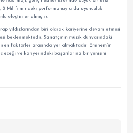
e has imajı, genç nesiller üzerinde büyük bir etki
 8 Mil filmindeki performansıyla da oyunculuk
u eleştiriler almıştır.
ap yıldızlarından biri olarak kariyerine devam etmesi
mesi beklenmektedir. Sanatçının müzik dünyasındaki
ştiren faktörler arasında yer almaktadır. Eminem’in
ceği ve kariyerindeki başarılarına bir yenisini