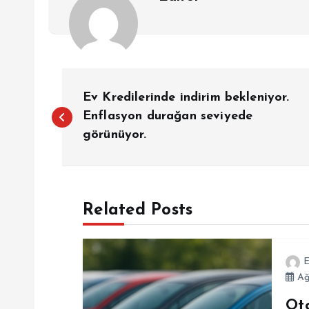
Y
Ev Kredilerinde indirim bekleniyor.
a
Enflasyon durağan seviyede
görünüyor.
z
ı
Related Posts
g
E
e
Ağ
Ot