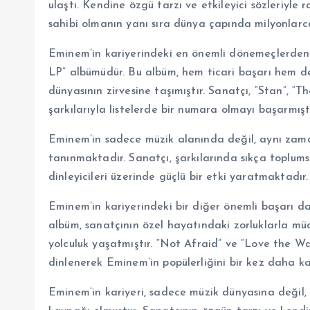
ulaştı. Kendine özgü tarzı ve etkileyici sözleriyle
sahibi olmanın yanı sıra dünya çapında milyonlarca 
Eminem’in kariyerindeki en önemli dönemeçlerden 
LP” albümüdür. Bu albüm, hem ticari başarı hem d
dünyasının zirvesine taşımıştır. Sanatçı, “Stan”, “
şarkılarıyla listelerde bir numara olmayı başarmıştı
Eminem’in sadece müzik alanında değil, aynı zaman
tanınmaktadır. Sanatçı, şarkılarında sıkça toplums
dinleyicileri üzerinde güçlü bir etki yaratmaktadır.
Eminem’in kariyerindeki bir diğer önemli başarı da
albüm, sanatçının özel hayatındaki zorluklarla müc
yolculuk yaşatmıştır. “Not Afraid” ve “Love the Way
dinlenerek Eminem’in popülerliğini bir kez daha kan
Eminem’in kariyeri, sadece müzik dünyasına değil