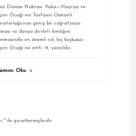
hin Dönüm Noktası: Vaka-i Hayriye ve
çeri Ocağı’nın Tasfiyesi Osmanlı
ratorluğu’nun geniş bir coğrafyaya
lması ve dünya devleti kimliğini
nmasında en önemli rol, hiç kuşkusuz
çeri Ocağı’na aitti. 14. yüzyılda…
amını Oku
ar
*
ile işaretlenmişlerdir