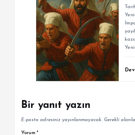
Tari
Yeni
İmpa
yayı
kaza
Yeni
Dev
Bir yanıt yazın
E-posta adresiniz yayınlanmayacak.
Gerekli alanl
Yorum
*